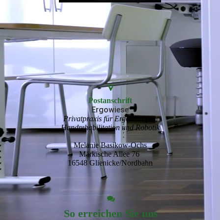
Postanschrift
Ergowiese
Privatpraxis für Ergotherapie,
Handrehabilitation und Robotik
Melanie Basikow-Ochs
Märkische Allee 76
16548 Glienicke/Nordbahn
So erreichen Sie uns