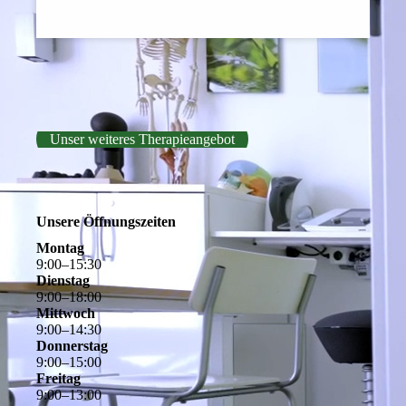
Unser weiteres Therapieangebot
Unsere Öffnungszeiten
Montag
9
:
00
–
15
:
30
Dienstag
9
:
00
–
18
:
00
Mittwoch
9
:
00
–
14
:
30
Donnerstag
9
:
00
–
15
:
00
Freitag
9
:
00
–
13
:
00