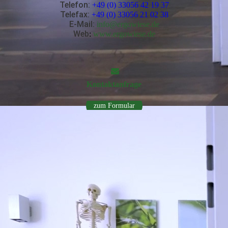
Telefon:
+49 (0) 33056 42 19 37
Telefax:
+49 (0) 33056 21 02 38
E-Mail
:
info@ergowiese.de
Web
:
www.ergowiese.de
Kontakt­anfrage
zum Formular