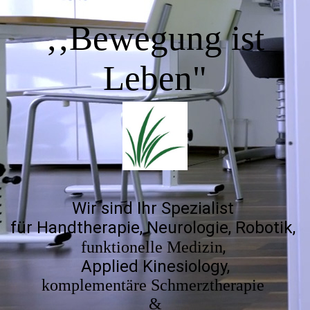
‚‚Bewegung ist
Leb
en"
Wir sind Ihr Spezialist
für Handtherapie, Neurologie, Robotik,
,
funktionelle Medizin
Applied Kinesiology,
komplementäre Schmerztherapie
&