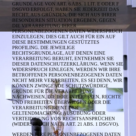
GRUNDLAGE VON ART. 6 ABS. 1 LIT. E ODER F
DSGVO ERFOLGT, HABEN SIE JEDERZEIT DAS
RECHT, AUS GRÜNDEN, DIE SICH AUS IHRER
BESONDEREN SITUATION ERGEBEN, GEGEN
DIE VERARBEITUNG IHRER
PERSONENBEZOGENEN DATEN WIDERSPRUCH
EINZULEGEN; DIES GILT AUCH FÜR EIN AUF
DIESE BESTIMMUNGEN GESTÜTZTES
PROFILING. DIE JEWEILIGE
RECHTSGRUNDLAGE, AUF DENEN EINE
VERARBEITUNG BERUHT, ENTNEHMEN SIE
DIESER DATENSCHUTZERKLÄRUNG. WENN SIE
WIDERSPRUCH EINLEGEN, WERDEN WIR IHRE
BETROFFENEN PERSONENBEZOGENEN DATEN
NICHT MEHR VERARBEITEN, ES SEI DENN, WIR
KÖNNEN ZWINGENDE SCHUTZWÜRDIGE
GRÜNDE FÜR DIE VERARBEITUNG
NACHWEISEN, DIE IHRE INTERESSEN, RECHTE
UND FREIHEITEN ÜBERWIEGEN ODER DIE
VERARBEITUNG DIENT DER
GELTENDMACHUNG, AUSÜBUNG ODER
VERTEIDIGUNG VON RECHTSANSPRÜCHEN
(WIDERSPRUCH NACH ART. 21 ABS. 1 DSGVO).
WERDEN IHRE PERSONENBEZOGENEN DATEN