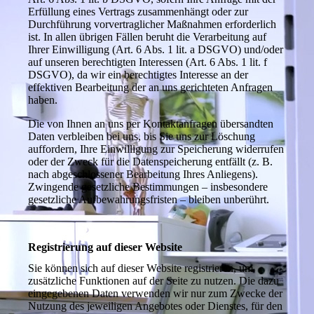
Erfüllung eines Vertrags zusammenhängt oder zur
Durchführung vorvertraglicher Maßnahmen erforderlich
ist. In allen übrigen Fällen beruht die Verarbeitung auf
Ihrer Einwilligung (Art. 6 Abs. 1 lit. a DSGVO) und/oder
auf unseren berechtigten Interessen (Art. 6 Abs. 1 lit. f
DSGVO), da wir ein berechtigtes Interesse an der
effektiven Bearbeitung der an uns gerichteten Anfragen
haben.
Die von Ihnen an uns per Kontaktanfragen übersandten
Daten verbleiben bei uns, bis Sie uns zur Löschung
auffordern, Ihre Einwilligung zur Speicherung widerrufen
oder der Zweck für die Datenspeicherung entfällt (z. B.
nach abgeschlossener Bearbeitung Ihres Anliegens).
Zwingende gesetzliche Bestimmungen – insbesondere
gesetzliche Aufbewahrungsfristen – bleiben unberührt.
Registrierung auf dieser Website
Sie können sich auf dieser Website registrieren, um
zusätzliche Funktionen auf der Seite zu nutzen. Die dazu
eingegebenen Daten verwenden wir nur zum Zwecke der
Nutzung des jeweiligen Angebotes oder Dienstes, für den