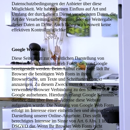
Datenschutzbedingungen der Anbieter über diese
Möglichkeit. Wir haben keinen Einfluss auf Art und
Umfang der durch diesen Dienst verarbeiteten Daten, die
Art der Verarbeitung und Nutzung oder die Weitergabe
dieser Daten an Dritte. Auch haben wir insoweit keine
effektiven Kontrollmöglichkeiten.
Google Webfonts
Diese Seite nutzt zur einheitlichen Darstellung von
Schriftarten so genannte Web Fonts, die von Google
bereitgestellt werden. Beim Aufruf einer Seite lädt Ihr
Browser die benötigten Web Fonts in ihren
Browsercache, um Texte und Schriftarten korrekt
anzuzeigen. Zu diesem Zweck muss der von Ihnen
verwendete Browser Verbindung zu den Servern von
Google aufnehmen. Hierdurch erlangt Google Kenntnis
darüber, dass über Ihre IP-Adresse diese Website
aufgerufen wurde. Die Nutzung von Google Web Fonts
erfolgt im Interesse einer einheitlichen und ansprechenden
Darstellung unserer Online-Angebote. Dies stellt ein
berechtigtes Interesse im Sinne von Art. 6 Abs. 1 lit. f
DSGVO dar. Wenn Ihr Browser Web Fonts nicht