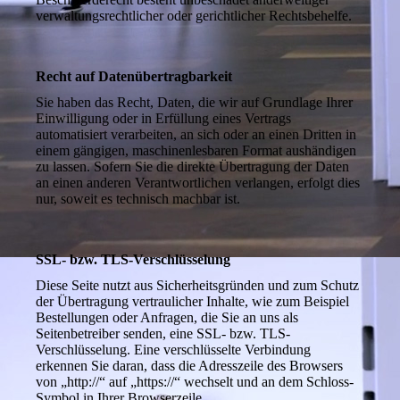
verwaltungsrechtlicher oder gerichtlicher Rechtsbehelfe.
Recht auf Datenübertragbarkeit
Sie haben das Recht, Daten, die wir auf Grundlage Ihrer
Einwilligung oder in Erfüllung eines Vertrags
automatisiert verarbeiten, an sich oder an einen Dritten in
einem gängigen, maschinenlesbaren Format aushändigen
zu lassen. Sofern Sie die direkte Übertragung der Daten
an einen anderen Verantwortlichen verlangen, erfolgt dies
nur, soweit es technisch machbar ist.
SSL- bzw. TLS-Verschlüsselung
Diese Seite nutzt aus Sicherheitsgründen und zum Schutz
der Übertragung vertraulicher Inhalte, wie zum Beispiel
Bestellungen oder Anfragen, die Sie an uns als
Seitenbetreiber senden, eine SSL- bzw. TLS-
Verschlüsselung. Eine verschlüsselte Verbindung
erkennen Sie daran, dass die Adresszeile des Browsers
von „http://“ auf „https://“ wechselt und an dem Schloss-
Symbol in Ihrer Browserzeile.