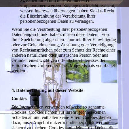
zwischen Ihren und unseren Interessen
vorgenommen werden. Solange noch nicht feststeht,
wessen Interessen überwiegen, haben Sie das Recht,
die Einschränkung der Verarbeitung Ihrer
personenbezogenen Daten zu verlangen.
Wenn Sie die Verarbeitung Ihrer personenbezogenen
Daten eingeschränkt haben, dürfen diese Daten – von
ihrer Speicherung abgesehen – nur mit Ihrer Einwilligung
oder zur Geltendmachung, Ausübung oder Verteidigung
von Rechtsansprüchen oder zum Schutz der Rechte einer
anderen natürlichen oder juristischen Person oder aus
Gründen eines wichtigen öffentlichen Interesses der
Europäischen Union oder eines Mitgliedstaats verarbeitet
werden.
4. Datenerfassung auf dieser Website
Cookies
Die Internetseiten verwenden teilweise so genannte
Cookies. Cookies richten auf Ihrem Rechner keinen
Schaden an und enthalten keine Viren. Cookies dienen
dazu, unser Angebot nutzerfreundlicher, effektiver und
sicherer zu machen. Cookies sind kleine Textdateien, die