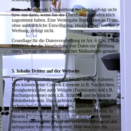
Eine weitergehende Übermittlung der Daten erfolgt nicht
bzw. nur dann, wenn Sie der Übermittlung ausdrücklich
zugestimmt haben. Eine Weitergabe Ihrer Daten an Dritte
ohne ausdrückliche Einwilligung, etwa zu Zwecken der
Werbung, erfolgt nicht.
Grundlage für die Datenverarbeitung ist Art. 6 Abs. 1 lit. b
DSGVO, der die Verarbeitung von Daten zur Erfüllung
eines Vertrags oder vorvertraglicher Maßnahmen gestattet.
5. Inhalte Dritter auf der Webseite
Unser Internetauftritt integriert Inhalte anderer Anbieter.
Dies können reine Content-Elemente (z.B. Nachrichten,
Neuigkeiten), aber auch Widgets (Funktionen, wie z.B.
Buchungssysteme) oder z.B. Schriften und technische
Bibliotheken sein. Dazu gehören auch Google Fonts. Aus
technischen Gründen erfolgt dies, indem diese Inhalte
vom Browser von anderen Servern geladen werden. In
diesem Zusammenhang werden die aktuell von Ihrem
Browser verwendete IP und der verwendete Browser des
anfragenden Systems übermittelt. Bitte beachten Sie