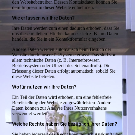
den Websitebetreiber. Dessen Kontaktdaten können Sie
dem Impressum dieser Website entnehmen.
Wie erfassen wir Ihre Daten?
Ihre Daten werden zum einen dadurch erhoben, dass Sie
uns diese mitteilen. Hierbei kann es sich z. B. um Daten
handeln, die Sie in ein Kontaktformular eingeben.
Andere Daten werden automatisch beim Besuch der
Website durch unsere IT-Systeme erfasst. Das sind vor
allem technische Daten (z. B. Internetbrowser,
Betriebssystem oder Uhrzeit des Seitenaufrufs). Die
Erfassung dieser Daten erfolgt automatisch, sobald Sie
diese Website betreten.
Wofür nutzen wir Ihre Daten?
Ein Teil der Daten wird erhoben, um eine fehlerfreie
Bereitstellung der Website zu gewährleisten. Andere
Daten können zur Analyse Ihres Nutzerverhaltens
verwendet werden.
Welche Rechte haben Sie bezüglich Ihrer Daten?
Sie haben jederzeit das Recht unentgeltlich Auskunft über