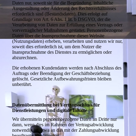
Daten nur, soweit sie für die Begründung, inhaltliche
Ausgestaltung oder Änderung des Rechtsverhältnisses
erforderlich sind (Bestandsdaten). Dies erfolgt auf
Grundlage von Art. 6 Abs. 1 lit. b DSGVO, der die
Verarbeitung von Daten zur Erfüllung eines Vertrags oder
vorvertraglicher Maßnahmen gestattet. Personenbezogene
Daten über die Inanspruchnahme dieser Website
(Nutzungsdaten) erheben, verarbeiten und nutzen wir nur,
soweit dies erforderlich ist, um dem Nutzer die
Inanspruchnahme des Dienstes zu ermöglichen oder
abzurechnen.
Die erhobenen Kundendaten werden nach Abschluss des
Auftrags oder Beendigung der Geschäftsbeziehung
gelöscht. Gesetzliche Aufbewahrungsfristen bleiben
unberührt.
Datenübermittlung bei Vertragsschluss für
Dienstleistungen und digitale Inhalte
Wir übermitteln personenbezogene Daten an Dritte nur
dann, wenn dies im Rahmen der Vertragsabwicklung
notwendig ist, etwa an das mit der Zahlungsabwicklung
beauftragte Kreditinstitut.