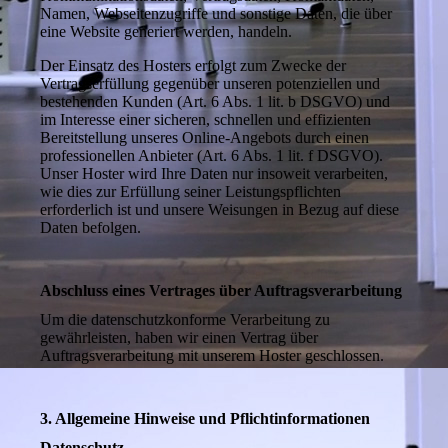
Namen, Webseitenzugriffe und sonstige Daten, die über
eine Website generiert werden, handeln.
Der Einsatz des Hosters erfolgt zum Zwecke der
Vertragserfüllung gegenüber unseren potenziellen und
bestehenden Kunden (Art. 6 Abs. 1 lit. b DSGVO) und
im Interesse einer sicheren, schnellen und effizienten
Bereitstellung unseres Online-Angebots durch einen
professionellen Anbieter (Art. 6 Abs. 1 lit. f DSGVO).
Unser Hoster wird Ihre Daten nur insoweit verarbeiten,
wie dies zur Erfüllung seiner Leistungspflichten
erforderlich ist und unsere Weisungen in Bezug auf diese
Daten befolgen.
Abschluss eines Vertrages über Auftragsverarbeitung
Um die datenschutzkonforme Verarbeitung zu
gewährleisten, haben wir einen Vertrag über
Auftragsverarbeitung mit unserem Hoster geschlossen.
3. Allgemeine Hinweise und Pflichtinformationen
Datenschutz