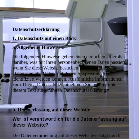
Daten­­schutz­­erklärung
1. Datenschutz auf einen Blick
a. Allgemeine Hinweise
Die folgenden Hinweise geben einen einfachen Überblick
darüber, was mit Ihren personenbezogenen Daten passiert,
wenn Sie diese Website besuchen. Personenbezogene
Daten sind alle Daten, mit denen Sie persönlich
identifiziert werden können. Ausführliche Informationen
zum Thema Datenschutz entnehmen Sie unserer unter
diesem Text aufgeführten Datenschutzerklärung.
b. Datenerfassung auf dieser Website
Wer ist verantwortlich für die Datenerfassung auf
dieser Website?
Die Datenverarbeitung auf dieser Website erfolgt durch