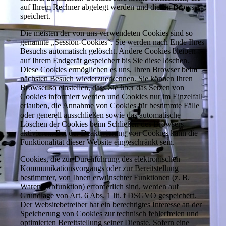
auf Ihrem Rechner abgelegt werden und die Ihr Browser
speichert.
Die meisten der von uns verwendeten Cookies sind so
genannte „Session-Cookies“. Sie werden nach Ende Ihres
Besuchs automatisch gelöscht. Andere Cookies bleiben
auf Ihrem Endgerät gespeichert bis Sie diese löschen.
Diese Cookies ermöglichen es uns, Ihren Browser beim
nächsten Besuch wiederzuerkennen. Sie können Ihren
Browser so einstellen, dass Sie über das Setzen von
Cookies informiert werden und Cookies nur im Einzelfall
erlauben, die Annahme von Cookies für bestimmte Fälle
oder generell ausschließen sowie das automatische
Löschen der Cookies beim Schließen des Browsers
aktivieren. Bei der Deaktivierung von Cookies kann die
Funktionalität dieser Website eingeschränkt sein.
Cookies, die zur Durchführung des elektronischen
Kommunikationsvorgangs oder zur Bereitstellung
bestimmter, von Ihnen erwünschter Funktionen (z. B.
Warenkorbfunktion) erforderlich sind, werden auf
Grundlage von Art. 6 Abs. 1 lit. f DSGVO gespeichert.
Der Websitebetreiber hat ein berechtigtes Interesse an der
Speicherung von Cookies zur technisch fehlerfreien und
optimierten Bereitstellung seiner Dienste. Sofern eine