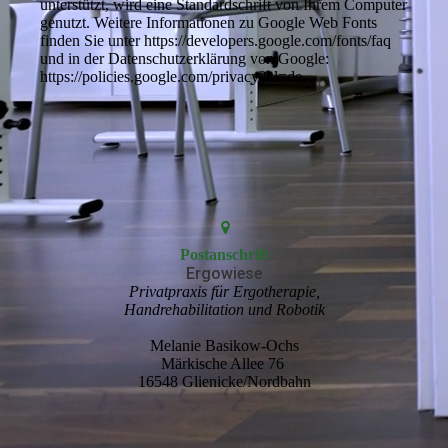
unterstützt, wird eine Standardschrift von Ihrem Computer
genutzt. Weitere Informationen zu Google Web Fonts
finden Sie unter https://developers.google.com/fonts/faq
und in der Datenschutzerklärung von Google:
https://policies.google.com/privacy?hl=de.
Postanschrift
Ergowiese
Privatpraxis für Ergotherapie,
Handrehabilitation und Robotik
Melanie Basikow-Ochs
Märkische Allee 76
16548 Glienicke/Nordbahn