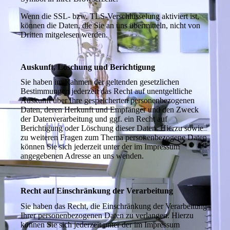
Wenn die SSL- bzw. TLS-Verschlüsselung aktiviert ist,
können die Daten, die Sie an uns übermitteln, nicht von
Dritten mitgelesen werden.
Auskunft, Löschung und Berichtigung
Sie haben im Rahmen der geltenden gesetzlichen
Bestimmungen jederzeit das Recht auf unentgeltliche
Auskunft über Ihre gespeicherten personenbezogenen
Daten, deren Herkunft und Empfänger und den Zweck
der Datenverarbeitung und ggf. ein Recht auf
Berichtigung oder Löschung dieser Daten. Hierzu sowie
zu weiteren Fragen zum Thema personenbezogene Daten
können Sie sich jederzeit unter der im Impressum
angegebenen Adresse an uns wenden.
Recht auf Einschränkung der Verarbeitung
Sie haben das Recht, die Einschränkung der Verarbeitung
Ihrer personenbezogenen Daten zu verlangen. Hierzu
können Sie sich jederzeit unter der im Impressum