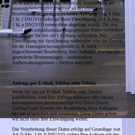
ist. In allen übrigen Fällen beruht die Verarbeitung auf
unserem berechtigten Interesse an der effektiven
Bearbeitung der an uns gerichteten Anfragen (Art. 6 Abs.
1 lit. f DSGVO) oder auf Ihrer Einwilligung (Art. 6 Abs.
1 lit. a DSGVO) sofern diese abgefragt wurde. Die von
Ihnen im Kontaktformular eingegebenen Daten verbleiben
bei uns, bis Sie uns zur Löschung auffordern, Ihre
Einwilligung zur Speicherung widerrufen oder der Zweck
für die Datenspeicherung entfällt (z. B. nach
abgeschlossener Bearbeitung Ihrer Anfrage). Zwingende
gesetzliche Bestimmungen – insbesondere
Aufbewahrungsfristen – bleiben unberührt.
Anfrage per E-Mail, Telefon oder Telefax
Wenn Sie uns per E-Mail, Telefon oder Telefax
kontaktieren, wird Ihre Anfrage inklusive aller daraus
hervorgehenden personenbezogenen Daten (Name,
Anfrage) zum Zwecke der Bearbeitung Ihres Anliegens
bei uns gespeichert und verarbeitet. Diese Daten geben
wir nicht ohne Ihre Einwilligung weiter.
Die Verarbeitung dieser Daten erfolgt auf Grundlage von
Art. 6 Abs. 1 lit. b DSGVO, sofern Ihre Anfrage mit der