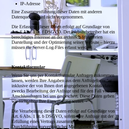
IP-Adresse
Eine Zusammenführung dieser Daten mit anderen
Datenquellen wird nicht vorgenommen.
Die Erfassung dieser Daten erfolgt auf Grundlage von
Art. 6 Abs. 1 lit. f DSGVO. Der Websitebetreiber hat ein
berechtigtes Interesse an der technisch fehlerfreien
Darstellung und der Optimierung seiner Website – hierzu
müssen die Server-Log-Files erfasst werden.
Kontaktformular
Wenn Sie uns per Kontaktformular Anfragen zukommen
lassen, werden Ihre Angaben aus dem Anfrageformular
inklusive der von Ihnen dort angegebenen Kontaktdaten
zwecks Bearbeitung der Anfrage und für den Fall von
Anschlussfragen bei uns gespeichert. Diese Daten geben
wir nicht ohne Ihre Einwilligung weiter.
Die Verarbeitung dieser Daten erfolgt auf Grundlage von
Art. 6 Abs. 1 lit. b DSGVO, sofern Ihre Anfrage mit der
Erfüllung eines Vertrags zusammenhängt oder zur
Durchführung vorvertraglicher Maßnahmen erforderlich