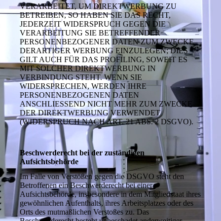
VERARBEITET, UM DIREKTWERBUNG ZU
BETREIBEN, SO HABEN SIE DAS RECHT,
JEDERZEIT WIDERSPRUCH GEGEN DIE
VERARBEITUNG SIE BETREFFENDER
PERSONENBEZOGENER DATEN ZUM ZWECKE
DERARTIGER WERBUNG EINZULEGEN; DIES
GILT AUCH FÜR DAS PROFILING, SOWEIT ES
MIT SOLCHER DIREKTWERBUNG IN
VERBINDUNG STEHT. WENN SIE
WIDERSPRECHEN, WERDEN IHRE
PERSONENBEZOGENEN DATEN
ANSCHLIESSEND NICHT MEHR ZUM ZWECKE
DER DIREKTWERBUNG VERWENDET
(WIDERSPRUCH NACH ART. 21 ABS. 2 DSGVO).
Beschwerderecht bei der zuständigen
Aufsichtsbehörde
Im Falle von Verstößen gegen die DSGVO steht den
Betroffenen ein Beschwerderecht bei einer
Aufsichtsbehörde, insbesondere in dem Mitgliedstaat ihres
gewöhnlichen Aufenthalts, ihres Arbeitsplatzes oder des
Orts des mutmaßlichen Verstoßes zu. Das
Beschwerderecht besteht unbeschadet anderweitiger