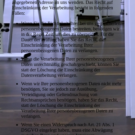
angegebenen Adresse an uns wenden. Das Recht auf
Einschränkung der Verarbeitung besteht in folgenden
Fällen:
Wenn Sie die Richtigkeit Ihrer bei uns gespeicherten
personenbezogenen Daten bestreiten, benötigen wir
in der Regel Zeit, um dies zu überprüfen. Für die
Dauer der Prüfung haben Sie das Recht, die
Einschränkung der Verarbeitung Ihrer
personenbezogenen Daten zu verlangen.
Wenn die Verarbeitung Ihrer personenbezogenen
Daten unrechtmäßig geschah/geschieht, können Sie
statt der Löschung die Einschränkung der
Datenverarbeitung verlangen.
Wenn wir Ihre personenbezogenen Daten nicht mehr
benötigen, Sie sie jedoch zur Ausübung,
Verteidigung oder Geltendmachung von
Rechtsansprüchen benötigen, haben Sie das Recht,
statt der Löschung die Einschränkung der
Verarbeitung Ihrer personenbezogenen Daten zu
verlangen.
Wenn Sie einen Widerspruch nach Art. 21 Abs. 1
DSGVO eingelegt haben, muss eine Abwägung