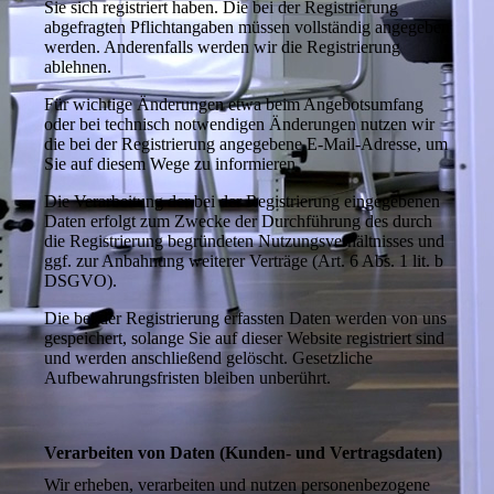
Sie sich registriert haben. Die bei der Registrierung
abgefragten Pflichtangaben müssen vollständig angegeben
werden. Anderenfalls werden wir die Registrierung
ablehnen.
Für wichtige Änderungen etwa beim Angebotsumfang
oder bei technisch notwendigen Änderungen nutzen wir
die bei der Registrierung angegebene E-Mail-Adresse, um
Sie auf diesem Wege zu informieren.
Die Verarbeitung der bei der Registrierung eingegebenen
Daten erfolgt zum Zwecke der Durchführung des durch
die Registrierung begründeten Nutzungsverhältnisses und
ggf. zur Anbahnung weiterer Verträge (Art. 6 Abs. 1 lit. b
DSGVO).
Die bei der Registrierung erfassten Daten werden von uns
gespeichert, solange Sie auf dieser Website registriert sind
und werden anschließend gelöscht. Gesetzliche
Aufbewahrungsfristen bleiben unberührt.
Verarbeiten von Daten (Kunden- und Vertragsdaten)
Wir erheben, verarbeiten und nutzen personenbezogene