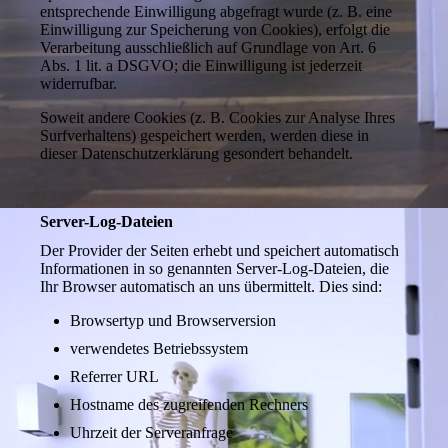
entsprechende Einwilligung abgefragt wurde (z. B. eine
Einwilligung zur Speicherung von Cookies), erfolgt die
Verarbeitung ausschließlich auf Grundlage von Art. 6
Abs. 1 lit. a DSGVO; die Einwilligung ist jederzeit
widerrufbar.
Soweit andere Cookies (z. B. Cookies zur Analyse Ihres
Surfverhaltens) gespeichert werden, werden diese in
dieser Datenschutzerklärung gesondert behandelt.
Server-Log-Dateien
Der Provider der Seiten erhebt und speichert automatisch
Informationen in so genannten Server-Log-Dateien, die
Ihr Browser automatisch an uns übermittelt. Dies sind:
Browsertyp und Browserversion
verwendetes Betriebssystem
Referrer URL
Hostname des zugreifenden Rechners
Uhrzeit der Serveranfrage