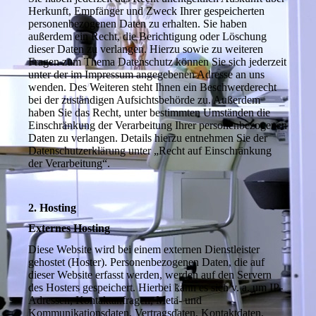
Herkunft, Empfänger und Zweck Ihrer gespeicherten
personenbezogenen Daten zu erhalten. Sie haben
außerdem ein Recht, die Berichtigung oder Löschung
dieser Daten zu verlangen. Hierzu sowie zu weiteren
Fragen zum Thema Datenschutz können Sie sich jederzeit
unter der im Impressum angegebenen Adresse an uns
wenden. Des Weiteren steht Ihnen ein Beschwerderecht
bei der zuständigen Aufsichtsbehörde zu. Außerdem
haben Sie das Recht, unter bestimmten Umständen die
Einschränkung der Verarbeitung Ihrer personenbezogenen
Daten zu verlangen. Details hierzu entnehmen Sie der
Datenschutzerklärung unter „Recht auf Einschränkung
der Verarbeitung“.
2. Hosting
Externes Hosting
Diese Website wird bei einem externen Dienstleister
gehostet (Hoster). Personenbezogenen Daten, die auf
dieser Website erfasst werden, werden auf den Servern
des Hosters gespeichert. Hierbei kann es sich v. a. um IP-
Adressen, Kontaktanfragen, Meta- und
Kommunikationsdaten, Vertragsdaten, Kontaktdaten,