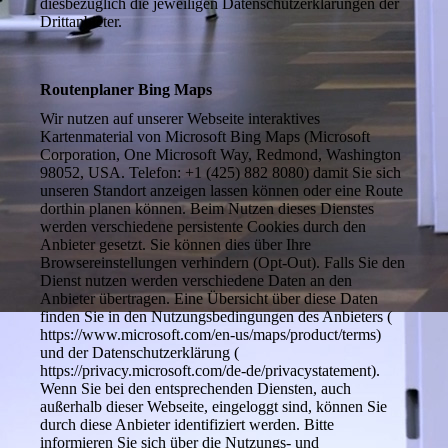
diesbezüglich die jeweiligen Datenschutzerklärungen der
Drittanbieter.
Routenplaner Bing Maps
Wir nutzen auf unserer Webseite interaktives
Kartenmaterial von Microsoft Bing Maps (Microsoft
Corporation, One Microsoft Way, Redmond, Washington
98052, USA. Telefon: +1 (425) 882 8080) damit Sie sich
unseren Standort anzeigen lassen können oder eine Route
dorthin planen können. Beim Nutzen dieses Dienstes
werden verschiedene persistente Cookies durch den
Anbieter gesetzt. Sie können dies über Ihre
Browsereinstellungen verhindern (Opt-Out). Falls Sie den
Dienst nutzen werden verschiedene Daten an den
Anbieter übertragen. Eine Übersicht über diese Daten
finden Sie in den Nutzungsbedingungen des Anbieters (
https://www.microsoft.com/en-us/maps/product/terms)
und der Datenschutzerklärung (
https://privacy.microsoft.com/de-de/privacystatement).
Wenn Sie bei den entsprechenden Diensten, auch
außerhalb dieser Webseite, eingeloggt sind, können Sie
durch diese Anbieter identifiziert werden. Bitte
informieren Sie sich über die Nutzungs- und