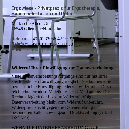
Ergowiese - Privatpraxis für Ergotherapie,
Handrehabilitation und Robotik
Märkische Allee 76
16548 Glienicke/Nordbahn
Telefon:
+49 (0) 33056 42 19 37
Telefax:
+49 (0) 33056 21 02 38
E-Mail:
info@ergowiese.de
Widerruf Ihrer Einwilligung zur Datenverarbeitung
Viele Datenverarbeitungsvorgänge sind nur mit Ihrer
ausdrücklichen Einwilligung möglich. Sie können eine
bereits erteilte Einwilligung jederzeit widerrufen. Dazu
reicht eine formlose Mitteilung per E-Mail an uns. Die
Rechtmäßigkeit der bis zum Widerruf erfolgten
Datenverarbeitung bleibt vom Widerruf unberührt.
Widerspruchsrecht gegen die Datenerhebung in
besonderen Fällen sowie gegen Direktwerbung (Art. 21
DSGVO)
WENN DIE DATENVERARBEITUNG AUF