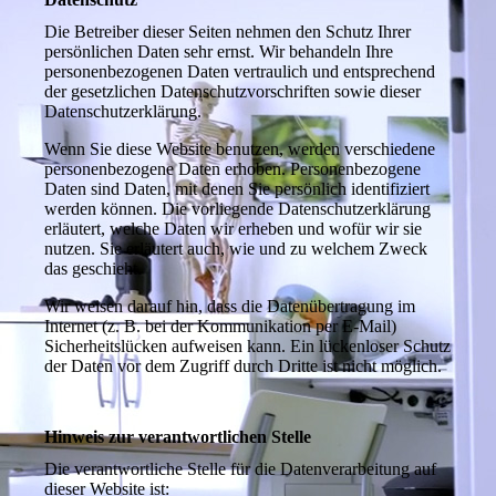
Die Betreiber dieser Seiten nehmen den Schutz Ihrer
persönlichen Daten sehr ernst. Wir behandeln Ihre
personenbezogenen Daten vertraulich und entsprechend
der gesetzlichen Datenschutzvorschriften sowie dieser
Datenschutzerklärung.
Wenn Sie diese Website benutzen, werden verschiedene
personenbezogene Daten erhoben. Personenbezogene
Daten sind Daten, mit denen Sie persönlich identifiziert
werden können. Die vorliegende Datenschutzerklärung
erläutert, welche Daten wir erheben und wofür wir sie
nutzen. Sie erläutert auch, wie und zu welchem Zweck
das geschieht.
Wir weisen darauf hin, dass die Datenübertragung im
Internet (z. B. bei der Kommunikation per E-Mail)
Sicherheitslücken aufweisen kann. Ein lückenloser Schutz
der Daten vor dem Zugriff durch Dritte ist nicht möglich.
Hinweis zur verantwortlichen Stelle
Die verantwortliche Stelle für die Datenverarbeitung auf
dieser Website ist: