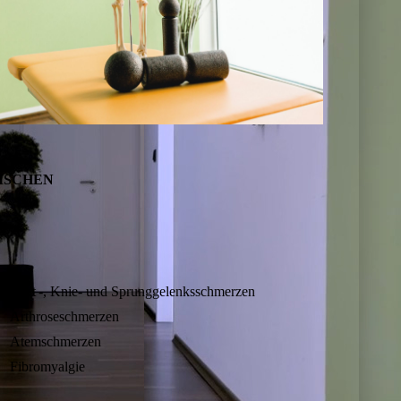
ISCHEN
Hüft -, Knie- und Sprung
gelenksschmerzen
Arthroseschmerzen
Atemschmerzen
Fibromyalgie