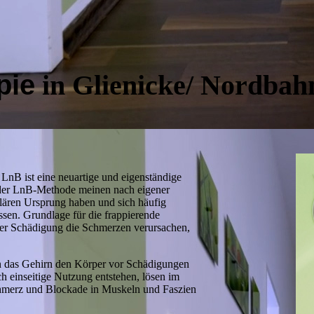
pie
in Glienicke/ Nordba
LnB ist eine neuartige und eigen­ständige
der LnB-Methode meinen nach eigener
lären Ursprung haben und sich häufig
assen.
Grundlage für die frappierende
oder Schädigung die Schmerzen verursachen,
n das Gehirn den Körper vor Schädigungen
h einseitige Nutzung entstehen, lösen im
Schmerz und Blockade in Muskeln und Faszien