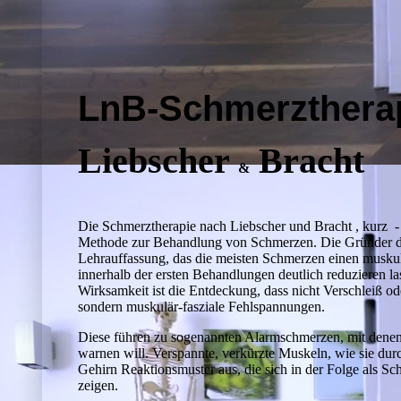
LnB-Schmerz­thera
Liebscher
Bracht
&
Die Schmerztherapie nach Liebscher und Bracht , kurz - 
Methode zur Behandlung von Schmerzen. Die Gründer 
Lehrauffassung, das die meisten Schmerzen einen musku
innerhalb der ersten Behandlungen deutlich reduzieren l
Wirksamkeit ist die Entdeckung, dass nicht Verschleiß 
sondern muskulär-fasziale Fehlspannungen.
Diese führen zu sogenannten Alarmschmerzen, mit dene
warnen will. Verspannte, verkürzte Muskeln, wie sie durc
Gehirn Reaktionsmuster aus, die sich in der Folge als 
zeigen.