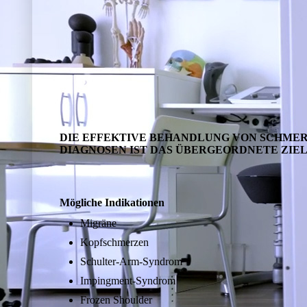
DIE EFFEKTIVE BEHANDLUNG VON SCHMER
DIAGNOSEN IST DAS ÜBERGEORDNETE ZIEL
Mögliche Indikationen
Migräne
Kopfschmerzen
Schulter-Arm-Syndrom
Impingment-Syndrom
Frozen Shoulder