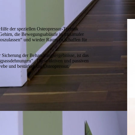
ilfe der speziellen Osteo­pres­sur-Technik
Gehirn, die Bewe­gungsabläufe in maximaler
loszulassen“ und wieder Raum zu schaffen für
 Sicherung der Behandlungs­ergeb­nisse, ist das
pass­dehnun­gen" . Diese aktiven und passiven
be und bestärken die Osteopressur.