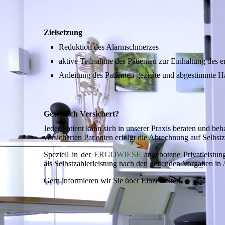
Zielsetzung
Reduktion des Alarmschmerzes
aktive Teilnahme des Patienten zur Einhaltung des e
Anleitung des Patienten gezielte und abgestimmte
Gesetzlich Versichert?
Jeder Patient kann sich in unserer Praxis beraten und beh
versicherten Patienten erfolgt die Abrechnung auf Selbstz
Speziell in der
ERGO
WIESE
angebotene Privatleistun
als Selbstzahlerleistung nach den geltenden Vorgaben 
Gern informieren wir Sie über Einzelheiten.