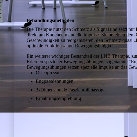
Behandlungsmethoden
Die Therapie nutzt den Schmerz als Signal und setzt mit H
direkt am Knochen manuelle Impulse. Sie befehlen dem 
Geschwindigkeit zu reorganisieren, den Schmerz quasi „
optimale Funktions- und Bewegungsfähigkeit.
Ein weiterer wichtiger Bestandteil der LNB Therapie, zur
Erlernen spezieller Bewegungsübungen, sogenannte "Eng­
Bewegungsübungen setzen spezielle Impulse an das Gewe
Osteopressur
Engpassdehnungen
3 - Dimensionale Faszienrollmassage
Ernährungsempfehlung