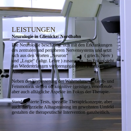
LEISTUNGEN
Neurologie in Glienicke/ Nordbahn
Die Neurologie beschäftigt sich mit den Erkrankungen
des zentralen und peripheren Nervensystems und setzt
sich aus den Worten „Neuron“ ( griech. Nerv )
und „Logie“ ( altgr. Lehre ) zusammen. Im Fokus steht
das Wiedererlangen verlorengegangener Fähigkeiten im
Alltag.
Neben der Verbesserung der Wahrnehmung, Grob- und
Feinmotorik stehen oft kognitive (geistige), emotionale,
aber auch alltägliche Aspekte im Fokus der Therapie.
Standardisierte Tests, spezielle Therapiekonzepte, aber
auch das gezielte Alltagstraining im gewohnten Umfeld
gestalten die therapeutische Intervention ganzheitlich.