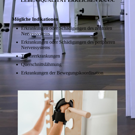
LEBENSQUALITÄT ERREICHEN KANN.
Mögliche Indikationen
Erkrankungen oder Schädigungen des zentralen
Nervensystems
Erkrankungen oder Schädigungen des peripheren
Nervensystems
Tumorerkrankungen
Querschnittslähmung
Erkrankungen der Bewegungskoordination