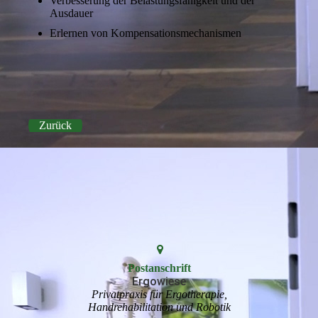
Verbesserung der Belastungsfähigkeit und der
Ausdauer
Erlernen von Kompensationsmechanismen
Zurück
Postanschrift
Ergowiese
Privatpraxis für Ergotherapie,
Handrehabilitation und Robotik