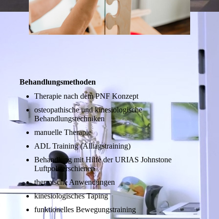
Behandlungsmethoden
Therapie nach dem PNF Konzept
osteopathische und kinesiologische
Behandlungstechniken
manuelle Therapie
ADL Training (Alltagstraining)
Behandlung mit Hilfe der URIAS Johnstone
Luftpolsterschienen
thermische Anwendungen
kinesiologisches Taping
funktionelles Bewegungstraining