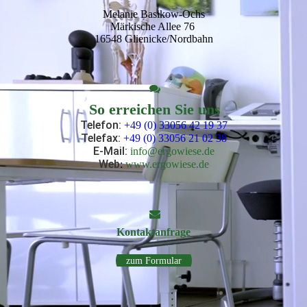
Melanie Basikow-Ochs
Märkische Allee 76
16548 Glienicke/Nordbahn
So erreichen Sie uns
Telefon:
+49 (0) 33056 42 19 37
Telefax:
+49 (0) 33056 21 02 38
E-Mail
:
info@ergowiese.de
Web
:
www.ergowiese.de
Kontakt­anfrage
zum Formular