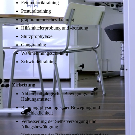
Feinmotoriktraining
Posturaltraining
graphomotorisches Training
Hilfsmittelerprobung und -beratung
Sturzprophylaxe
Gangtraining
Wahrnehmungsschulung
Schwindeltraining
Zielsetzung
Abbau pathologischer Bewegungs- und
Haltungsmuster
Bahnung physiologischer Bewegung und
Geschicklichkeit
Verbesserung der Selbstversorgung und
Alltagsbewältigung