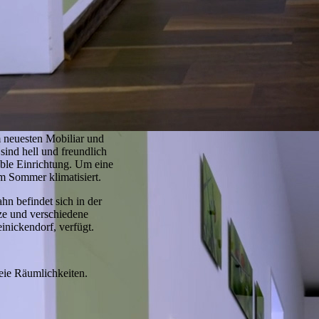
m neuesten Mobiliar und
sind hell und freundlich
able Einrichtung. Um eine
im Sommer klimatisiert.
hn befindet sich in der
ze und verschiedene
inickendorf, verfügt.
reie Räumlichkeiten.