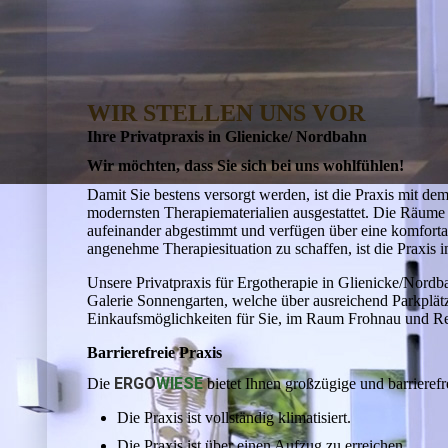
WIR STELLEN UNS VOR
Ihre Privatpraxis in Glienicke/ Nordbahn
Wir möchten, dass Sie sich bei uns wohlfühlen!
Damit Sie bestens versorgt werden, ist die Praxis mit de
moderns­ten Therapiematerialien ausgestattet. Die Räume 
aufein­ander abge­stimmt und verfügen über eine komfort
ange­nehme Therapie­situation zu schaffen, ist die Praxis 
Unsere Privatpraxis für Ergotherapie in Glienicke/Nordba
Galerie Sonnen­garten, welche über ausreichend Parkplät
Einkaufs­möglichkeiten für Sie, im Raum Frohnau und Re
Barrierefreie Praxis
ERGO
WIESE
Die
bietet Ihnen großzügige und barrieref
Die Praxis ist vollständig klimatisiert.
Die Praxis ist über einen Aufzug zu erreichen.