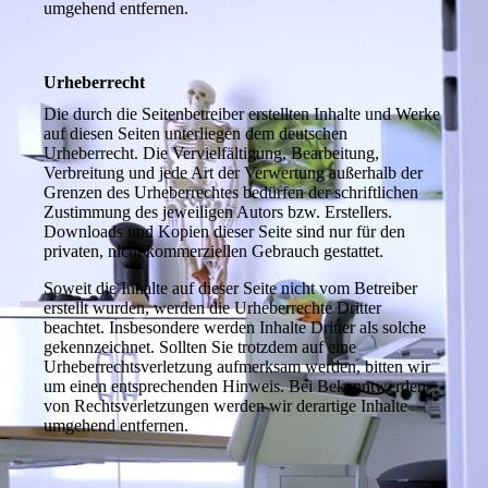
umgehend entfernen.
Urheberrecht
Die durch die Seitenbetreiber erstellten Inhalte und Werke
auf diesen Seiten unterliegen dem deutschen
Urheberrecht. Die Vervielfältigung, Bearbeitung,
Verbreitung und jede Art der Verwertung außerhalb der
Grenzen des Urheberrechtes bedürfen der schriftlichen
Zustimmung des jeweiligen Autors bzw. Erstellers.
Downloads und Kopien dieser Seite sind nur für den
privaten, nicht kommerziellen Gebrauch gestattet.
Soweit die Inhalte auf dieser Seite nicht vom Betreiber
erstellt wurden, werden die Urheberrechte Dritter
beachtet. Insbesondere werden Inhalte Dritter als solche
gekennzeichnet. Sollten Sie trotzdem auf eine
Urheberrechtsverletzung aufmerksam werden, bitten wir
um einen entsprechenden Hinweis. Bei Bekanntwerden
von Rechtsverletzungen werden wir derartige Inhalte
umgehend entfernen.