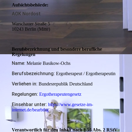
Aufsichtsbehörde:
AOK Nordost
Warschauer Straße 5
10243 Berlin (Mitte)
Berufs­bezeichnung und beson­dere beruf­liche
Regelungen
Name:
Melanie Basikow-Ochs
Berufsbezeichnung:
Ergotherapeut / Ergotherapeutin
Verliehen in:
Bundesrepublik Deutschland
Regelungen:
Ergotherapeutengesetz
Einsehbar unter:
https://www.gesetze-im-
internet.de/bearbthg
Verant­wort­lich für den Inhalt nach § 55 Abs. 2 RStV