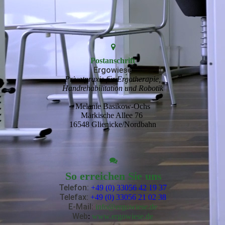
Postanschrift
Ergowiese
Privatpraxis für Ergotherapie,
Handrehabilitation und Robotik
Melanie Basikow-Ochs
Märkische Allee 76
16548 Glienicke/Nordbahn
So erreichen Sie uns
Telefon:
+49 (0) 33056 42 19 37
Telefax:
+49 (0) 33056 21 02 38
E-Mail
:
info@ergowiese.de
Web
:
www.ergowiese.de