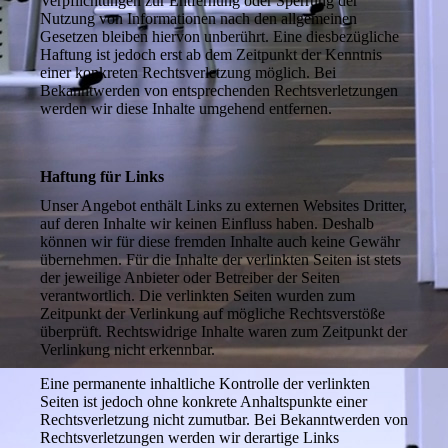
Verpflichtungen zur Entfernung oder Sperrung der
Nutzung von Informationen nach den allgemeinen
Gesetzen bleiben hiervon unberührt. Eine diesbezügliche
Haftung ist jedoch erst ab dem Zeitpunkt der Kenntnis
einer konkreten Rechtsverletzung möglich. Bei
Bekanntwerden von entsprechenden Rechtsverletzungen
werden wir diese Inhalte umgehend entfernen.
Haftung für Links
Unser Angebot enthält Links zu externen Websites Dritter,
auf deren Inhalte wir keinen Einfluss haben. Deshalb
können wir für diese fremden Inhalte auch keine Gewähr
übernehmen. Für die Inhalte der verlinkten Seiten ist stets
der jeweilige Anbieter oder Betreiber der Seiten
verantwortlich. Die verlinkten Seiten wurden zum
Zeitpunkt der Verlinkung auf mögliche Rechtsverstöße
überprüft. Rechtswidrige Inhalte waren zum Zeitpunkt der
Verlinkung nicht erkennbar.
Eine permanente inhaltliche Kontrolle der verlinkten
Seiten ist jedoch ohne konkrete Anhaltspunkte einer
Rechtsverletzung nicht zumutbar. Bei Bekanntwerden von
Rechtsverletzungen werden wir derartige Links