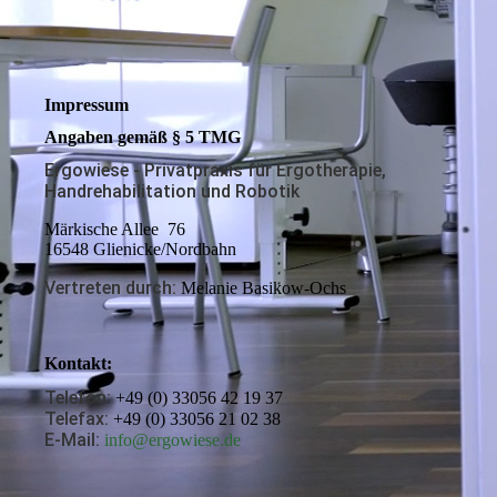
Impressum
Angaben gemäß § 5 TMG
Ergowiese - Privatpraxis für Ergotherapie,
Handrehabilitation und Robotik
Märkische Allee 76
16548 Glienicke/Nordbahn
Vertreten durch:
Melanie Basikow-Ochs
Kontakt:
Telefon:
+49 (0) 33056 42 19 37
Telefax:
+49 (0) 33056 21 02 38
E-Mail:
info@ergowiese.de