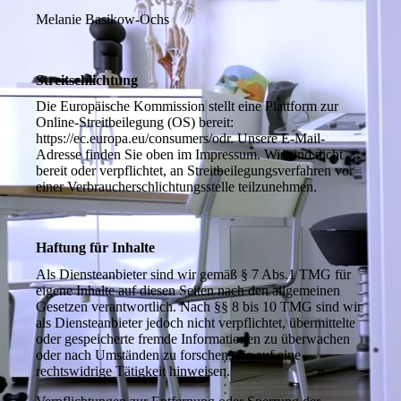
Melanie Basikow-Ochs
Streitschlichtung
Die Europäische Kommission stellt eine Plattform zur
Online-Streitbeilegung (OS) bereit:
https://ec.europa.eu/consumers/odr. Unsere E-Mail-
Adresse finden Sie oben im Impressum. Wir sind nicht
bereit oder verpflichtet, an Streitbeilegungsverfahren vor
einer Verbraucherschlichtungsstelle teilzunehmen.
Haftung für Inhalte
Als Diensteanbieter sind wir gemäß § 7 Abs.1 TMG für
eigene Inhalte auf diesen Seiten nach den allgemeinen
Gesetzen verantwortlich. Nach §§ 8 bis 10 TMG sind wir
als Diensteanbieter jedoch nicht verpflichtet, übermittelte
oder gespeicherte fremde Informationen zu überwachen
oder nach Umständen zu forschen, die auf eine
rechtswidrige Tätigkeit hinweisen.