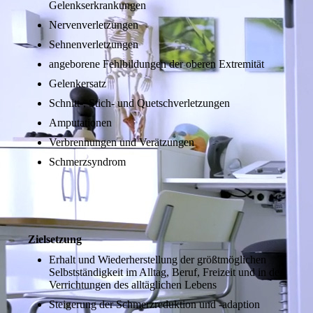
Gelenkserkrankungen
Nervenverletzungen
Sehnenverletzungen
angeborene Fehlbildungen der oberen Extremität
Gelenkersatz
Schnitt-, Stich- und Quetschverletzungen
Amputationen
Verbrennungen und Verätzungen
Schmerzsyndrom
Zielsetzung
Erhalt und Wiederherstellung der größt­mögli­chen
Selbstständigkeit im Alltag, Beruf, Freizeit und in den
Verrichtungen des alltäglichen Lebens
Steigerung der Schmerzreduktion und -adaption