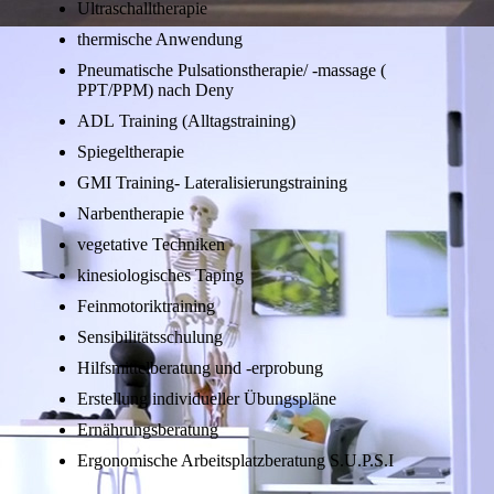
Ultraschalltherapie
thermische Anwendung
Pneumatische Pulsationstherapie/ -massage (
PPT/PPM) nach Deny
ADL Training (Alltagstraining)
Spiegeltherapie
GMI Training- Lateralisierungstraining
Narbentherapie
vegetative Techniken
kinesiologisches Taping
Feinmotoriktraining
Sensibilitätsschulung
Hilfsmittelberatung und -erprobung
Erstellung individueller Übungspläne
Ernährungsberatung
Ergonomische Arbeitsplatzberatung S.U.P.S.I