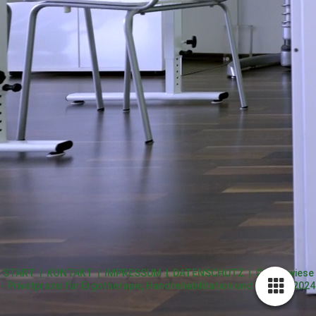
START
|
KONTAKT
|
IMPRESSUM
|
DATENSCHUTZ
| © Ergowiese
- Privatpraxis für Ergotherapie, Handrehabilitation und Robotik 2024