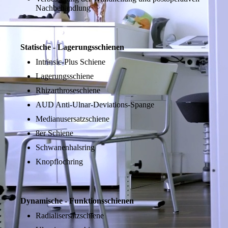
Nachbehandlung
Statische - Lagerungsschienen
Intrinsic-Plus Schiene
Lagerungsschiene
Rhizarthroseschiene
AUD Anti-Ulnar-Deviations-Spange
Medianusersatzschiene
8er Schiene
Schwanenhalsring
Knopflochring
Dynamische - Funktionsschienen
Radialisersatzschiene