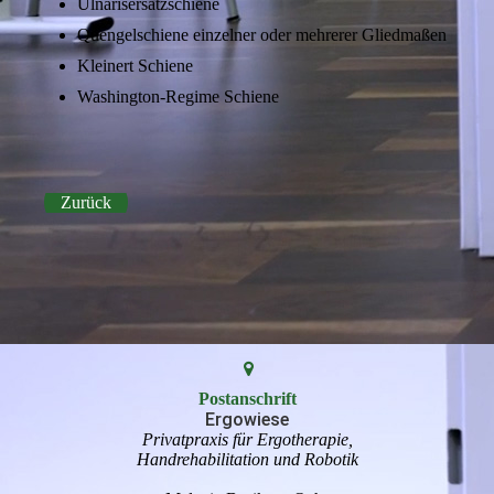
Ulnarisersatzschiene
Quengelschiene einzelner oder mehrerer Gliedmaßen
Kleinert Schiene
Washington-Regime Schiene
Zurück
Postanschrift
Ergowiese
Privatpraxis für Ergotherapie,
Handrehabilitation und Robotik