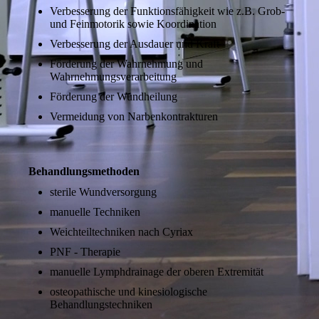
Verbesserung der Funktionsfähigkeit wie z.B. Grob-
und Feinmotorik sowie Koordination
Verbesserung der Ausdauer und Kraft
Förderung der Wahrnehmung und
Wahrnehmungsverarbeitung
Förderung der Wundheilung
Vermeidung von Narbenkontrakturen
Behandlungsmethoden
sterile Wundversorgung
manuelle Techniken
Weichteiltechniken nach Cyriax
PNF - Therapie
manuelle Lymphdrainage der oberen Extremität
osteopathische und kinesiologische
Behandlungstechniken