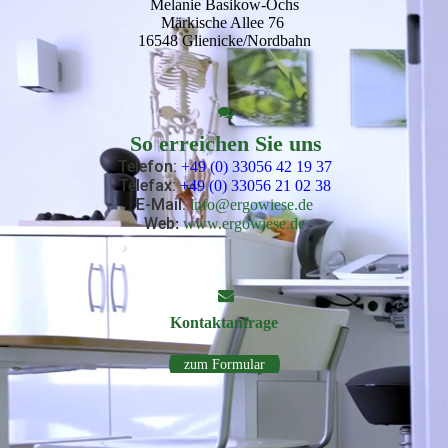
Melanie Basikow-Ochs
Märkische Allee 76
16548 Glienicke/Nordbahn
So erreichen Sie uns
Telefon:
+49 (0) 33056 42 19 37
Telefax:
+49 (0) 33056 21 02 38
E-Mail
:
info@ergowiese.de
Web
:
www.ergowiese.de
Kontakt­anfrage
zum Formular