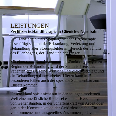
LEISTUNGEN
Zertifi­zierte Hand­therapie in Glienicke/ Nordbahn
Die Handtherapie als Spezialgebiet der Ergotherapie
beschäftigt sich mit der Erkrankung, Verletzung und
Behandlung aller Störungsbilder im Bereich der Schulter,
des Ellenbogens, der Hand und der Finger.
Mit einer speziellen Anamnese und Funktionsanalyse zu
Beginn der Behandlung wird der Status Präsens des
Patienten erfasst, seine Wünsche und Ziele festgelegt und
ein Behandlungsplan erarbeitet. Hierzu kann in
besonderen Fällen auch der spezielle Schienenbau zum
Einsatz kommen.
Unsere Hand spielt nicht nur in der heutigen moder­nen
Welt eine unerlässliche Rolle, sei es in der Her­stel­lung
von Gegenständen, in der Schaffenskraft von Arbeit oder
gar in der Kommunikation der Gebärden­sprache. Ein
vollkommenes und aus­gereif­tes Zusammenspiel von