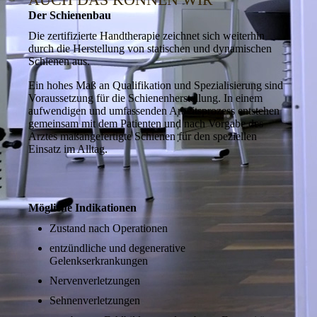
Der Schienenbau
Die zertifizierte Handtherapie zeichnet sich weiterhin
durch die Herstellung von statischen und dynamischen
Schienen aus.
Ein hohes Maß an Quali­fika­tion und Spezialisierung sind
Voraussetzung für die Schienen­herstel­lung. In einem
aufwendigen und umfassenden Arbeits­prozess entstehen
gemeinsam mit dem Patienten und nach Vorgabe des
Arztes maß­ange­fertigte Schienen für den speziellen
Einsatz im Alltag.
Mögliche Indikationen
Zustand nach Operationen
entzündliche und degenerative
Gelenkserkrankungen
Nervenverletzungen
Sehnenverletzungen