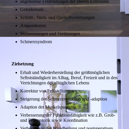
angeborene Fehlbildungen der oberen Extremität
Gelenkersatz
Schnitt-, Stich- und Quetschverletzungen
Amputationen
Verbrennungen und Verätzungen
Schmerzsyndrom
Zielsetzung
Erhalt und Wiederherstellung der größt­mögli­chen
Selbstständigkeit im Alltag, Beruf, Freizeit und in den
Verrichtungen des alltäglichen Lebens
Korrektur von Fehlstellungen
Steigerung der Schmerzreduktion und -adaption
Adaption der Muskelspannung
Verbesserung der Funktionsfähigkeit wie z.B. Grob-
und Feinmotorik sowie Koordination
Verbesserung der Wundheilung und postoperativen