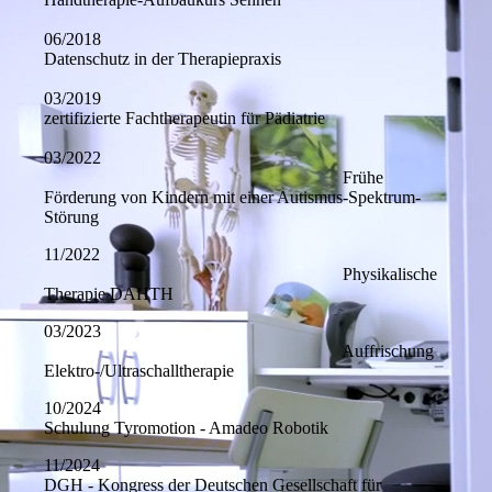
06/2018
Datenschutz in der Therapiepraxis
03/2019
zertifizierte Fachtherapeutin für Pädiatrie
03/2022
Frühe
Förderung von Kindern mit einer Autismus-Spektrum-
Störung
11/2022
Physikalische
Therapie DAHTH
03/2023
Auffrischung
Elektro-/Ultraschalltherapie
10/2024
Schulung Tyromotion - Amadeo Robotik
11/2024
DGH - Kongress der Deutschen Gesellschaft für