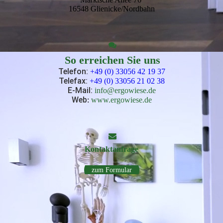
16548 Glienicke/Nordbahn
So erreichen Sie uns
Telefon:
+49 (0) 33056 42 19 37
Telefax:
+49 (0) 33056 21 02 38
E-Mail
:
info@ergowiese.de
Web
:
www.ergowiese.de
Kontakt­anfrage
zum Formular