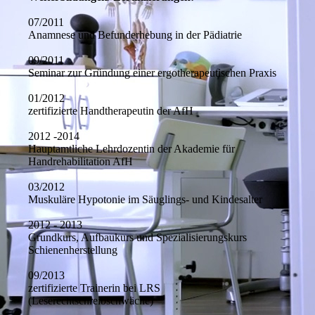
07/2011
Anamnese und Befunderhebung in der Pädiatrie
09/2011
Seminar zur Gründung einer ergotherapeutischen Praxis
01/2012
zertifizierte Handtherapeutin der AfH
2012 -2014
Hauptamtliche Lehrdozentin der Akademie für
Handrehabilitation AfH
03/2012
Muskuläre Hypotonie im Säuglings- und Kindesalter
2012 - 2013
Grundkurs, Aufbaukurs und Spezialisierungskurs
Schienenherstellung
09/2013
zertifizierte Trainerin bei LRS
(Leserechtschreibschwäche)