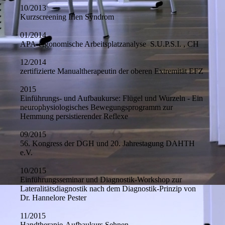
10/2013
Kurzscreening Irlen Syndrom
01/2014
APA-ergonomische Arbeitsplatzanalyse S.U.P.S.I. , CH
12/2014
zertifizierte Manualtherapeutin der oberen Extremität EFZ
2015
Einführungs- und Aufbaukurse: Flügel und Wurzeln - Ein
neurophysiologisches Bewegungsprogramm zur
Hemmung persistierender Reflexe
09/2015
56. Kongress der DGH und 20. Jahrestagung DAHTH
e.V.
10/2015
Einführungsseminar und Diagnostik-Workshop zur
Lateralitätsdiagnostik nach dem Diagnostik-Prinzip von
Dr. Hannelore Pester
11/2015
Handtherapie-Aufbaukurs Sehnen