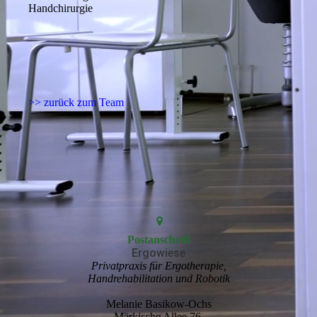
Handchirurgie
>> zurück zum Team
Postanschrift
Ergowiese
Privatpraxis für Ergotherapie,
Handrehabilitation und Robotik
Melanie Basikow-Ochs
Märkische Allee 76