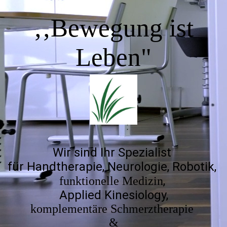
‚‚Bewegung ist
Leb
en"
Wir sind Ihr Spezialist
für Handtherapie, Neurologie, Robotik,
,
funktionelle Medizin
Applied Kinesiology,
komplementäre Schmerztherapie
&