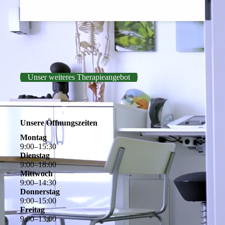
Unser weiteres Therapieangebot
Unsere Öffnungszeiten
Montag
9
:
00
–
15
:
30
Dienstag
9
:
00
–
18
:
00
Mittwoch
9
:
00
–
14
:
30
Donnerstag
9
:
00
–
15
:
00
Freitag
9
:
00
–
13
:
00