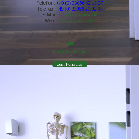
Telefon:
+49 (0) 33056 42 19 37
Telefax:
+49 (0) 33056 21 02 38
E-Mail
:
info@ergowiese.de
Web
:
www.ergowiese.de
Kontakt­anfrage
zum Formular