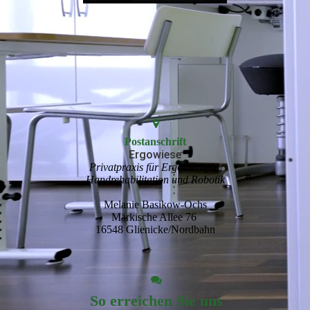
Postanschrift
Ergowiese
Privatpraxis für Ergotherapie,
Handrehabilitation und Robotik
Melanie Basikow-Ochs
Märkische Allee 76
16548 Glienicke/Nordbahn
So erreichen Sie uns